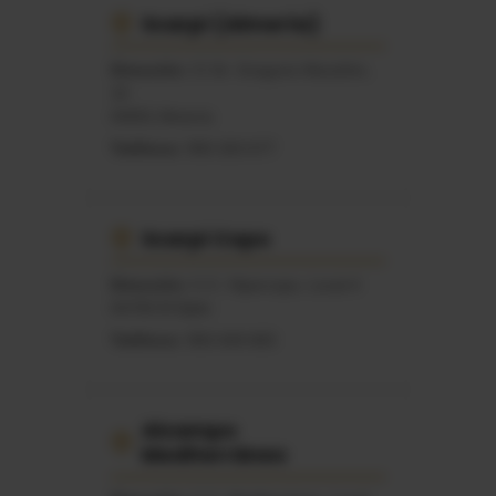
Scarpi (Almería)
Dirección:
C\ Dr. Gregorio Marañón,
10
04001 Almería
Teléfono:
950 263 677
Scarpi Copo
Dirección:
C.C. Hipercopo, Local 4
04700 El Ejido
Teléfono:
950 049 683
Alcampo
Mediterráneo