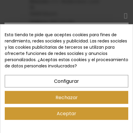
Dirección:
C.C. Mediterráneo, Local
95
04009 Almería
Teléfono:
950 710 189
SUSCRÍBETE
Esta tienda te pide que aceptes cookies para fines de
rendimiento, redes sociales y publicidad. Las redes sociales
Roquetas (Gran
y las cookies publicitarias de terceros se utilizan para
Suscríbase a nuestro boletín y obtenga ofertas
Plaza)
ofrecerte funciones de redes sociales y anuncios
exclusivas que ganó, ¡encuéntrelas en cualquier otro
personalizados. ¿Aceptas estas cookies y el procesamiento
lugar directamente en su bandeja de entrada!
de datos personales involucrados?
Dirección:
C.C. Gran Plaza, Local 116
04740 Roquetas de Mar
Configurar
Teléfono:
950 048 126
Rechazar
SUSCRIBIR
Virgen del Mar
Aceptar
He leído y acepto la
Política de Privacidad
.
Dirección:
C\ General Tamayo, 31
04001 Almería
No volver a mostrar esta ventana emergente
Teléfono:
No disponible