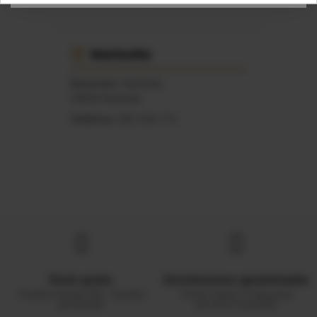
Marbella
Dirección:
Marbella
29600 Marbella
Teléfono:
951 626 774
Envío gratis
Devoluciones garantizadas
Pedidos desde 50€ - España
Tienes hasta 14 días para
peninsular
devolver tu pedido