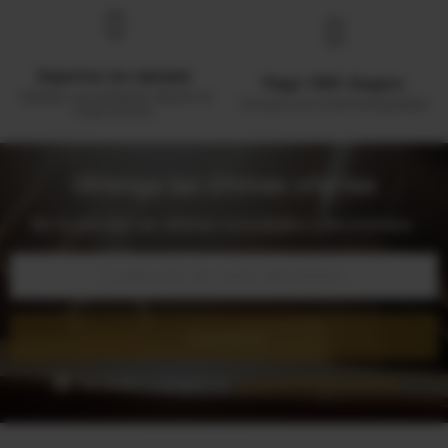
Expertos en calzado
Pago 100% Seguro
Calidad, comodidad y diseño al
Compra con total tranquilidad
mejor precio.
Obtenga las últimas ofertas
No te pierdas las últimas novedades y descuentos.
Suscribirse
He leído y acepto la
Política de Privacidad