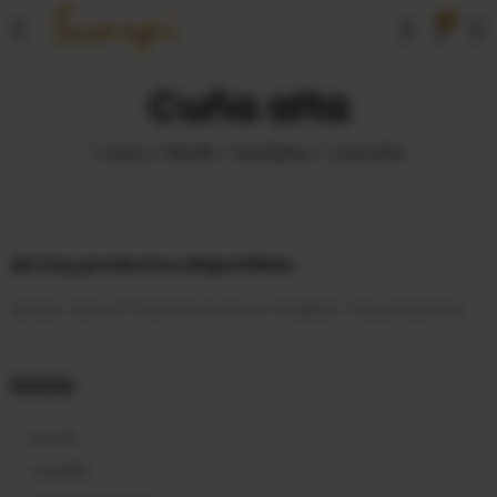
0
Cuña alta
Inicio
MUJER
Sandalias
Cuña alta
No hay productos disponibles
¡Estate atento! Próximamente se añadirán más productos.
Inicio
MUJER
HOMBRE