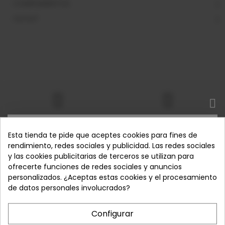
COMPLEMENTOS
OUTLET
Envío gratis
Devoluciones garantizadas
SUSCRÍBETE
Esta tienda te pide que aceptes cookies para fines de
Pedidos desde 50€ - España
Tienes hasta 14 días para
peninsular
devolver tu pedido
rendimiento, redes sociales y publicidad. Las redes sociales
y las cookies publicitarias de terceros se utilizan para
Suscríbase a nuestro boletín y obtenga ofertas
ofrecerte funciones de redes sociales y anuncios
exclusivas que ganó, ¡encuéntrelas en cualquier otro
personalizados. ¿Aceptas estas cookies y el procesamiento
lugar directamente en su bandeja de entrada!
de datos personales involucrados?
Expertos en calzado
Pago 100% Seguro
Calidad, comodidad y diseño al
Compra con total tranquilidad
mejor precio.
Configurar