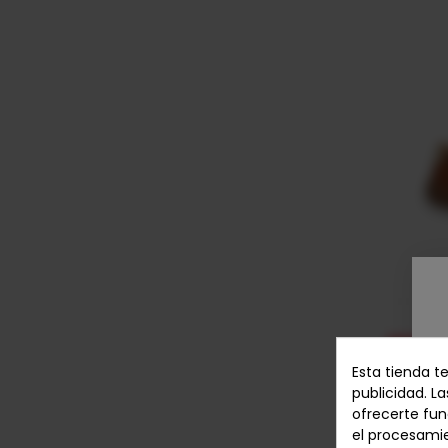
-29,01 
Esta tienda t
publicidad. La
ofrecerte fun
el procesami