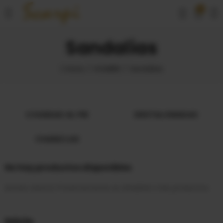
0
Sandalias
Inicio
HOMBRE
Sandalias
COGIDAS AL PIE
DESTALONADAS
CHANCLAS
No hay productos disponibles
¡Estate atento! Próximamente se añadirán más productos.
Inicio