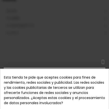
MUJER
HOMBRE
COMPLEMENTOS
OUTLET
SUSCRÍBETE
Esta tienda te pide que aceptes cookies para fines de
rendimiento, redes sociales y publicidad. Las redes sociales
Envío gratis
Devoluciones garantizadas
y las cookies publicitarias de terceros se utilizan para
Suscríbase a nuestro boletín y obtenga ofertas
Pedidos desde 50€ - España
Tienes hasta 14 días para
ofrecerte funciones de redes sociales y anuncios
peninsular
devolver tu pedido
exclusivas que ganó, ¡encuéntrelas en cualquier otro
personalizados. ¿Aceptas estas cookies y el procesamiento
lugar directamente en su bandeja de entrada!
de datos personales involucrados?