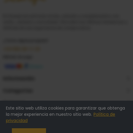
En
Scarpi
encontrarás moda, calzado y complementos con
estilo, calidad y comodidad. Descubre las últimas tendencias y
disfruta de una experiencia de compra única.
¿Tienes alguna pregunta?
+34 950 28 11 33
Método de pago
Información
Categorías
Empresa
Este sitio web utiliza cookies para garantizar que obtenga
la mejor experiencia en nuestro sitio web.
Política de
privacidad
Copyright @2026 Scarpi. Todos los derechos reservados