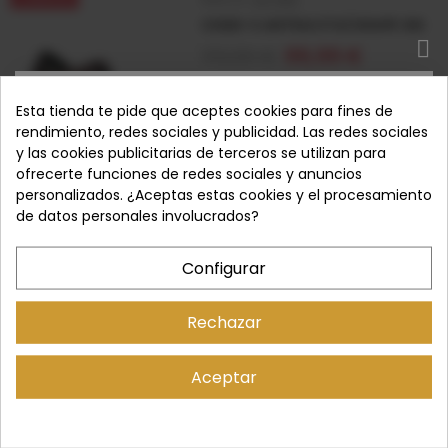
OSSID-S ANTRACITA/GRAPE SIN
119,90 €
99,99 €
OSSID-S ANTRACITA/GRAPE SIN
SUSCRÍBETE
Esta tienda te pide que aceptes cookies para fines de
rendimiento, redes sociales y publicidad. Las redes sociales
SELECCIONAR OPCIONES
y las cookies publicitarias de terceros se utilizan para
Suscríbase a nuestro boletín y obtenga ofertas
ofrecerte funciones de redes sociales y anuncios
exclusivas que ganó, ¡encuéntrelas en cualquier otro
personalizados. ¿Aceptas estas cookies y el procesamiento
lugar directamente en su bandeja de entrada!
de datos personales involucrados?
Últimas unidades en stock
Configurar
SKU:
3700001127641
-9,91 €
Marca:
PITILLOS
Rechazar
SUSCRIBIR
PIEDRA
74,90 €
64,99 €
Aceptar
He leído y acepto la
Política de Privacidad
.
PIEDRA
No volver a mostrar esta ventana emergente
SELECCIONAR OPCIONES