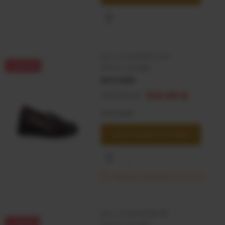
SKU:
3700001134762
-20,01 €
Marca:
24 HRS
MOCASIN
125,00 €
104,99 €
MOCASIN
SELECCIONAR OPCIONES
Últimas unidades en stock
SKU:
3700001128785
-19,91 €
Marca:
24 HRS