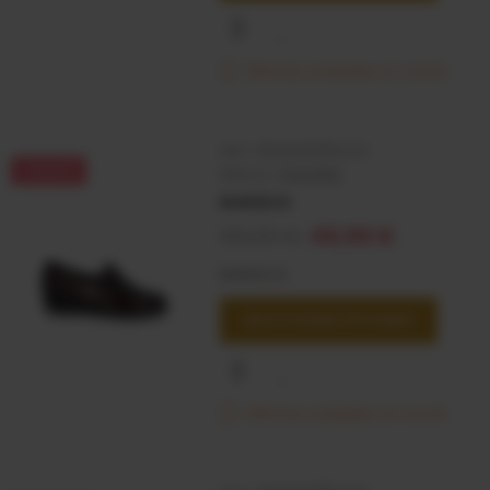
Últimas unidades en stock
SKU:
3600001135434
-15,01 €
Marca:
TRAVERIS
BURDEOS
65,00 €
49,99 €
BURDEOS
SELECCIONAR OPCIONES
Últimas unidades en stock