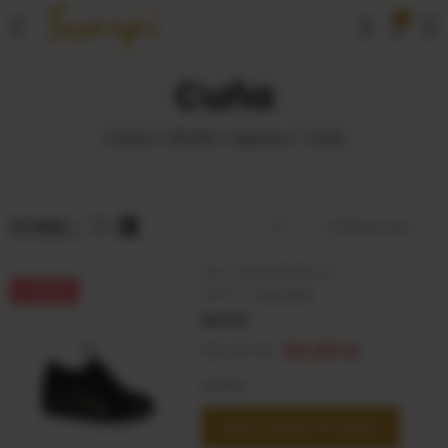
0
Cuña
Inicio
MUJER
Zapatos
Cuña
FILTRAR
8
Ordenar por
SKU:
3600001135427
-14,91 €
Marca:
TRAVERIS
NEGRO
69,90 €
54,99 €
NEGRO
SELECCIONAR OPCIONES