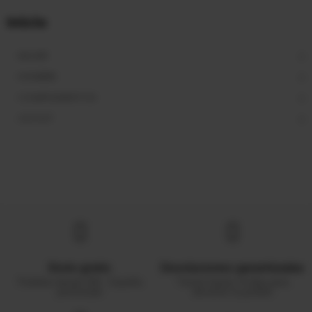
Inicio
MUJER
HOMBRE
COMPLEMENTOS
OUTLET
Envío gratis
Devoluciones garantizadas
Pedidos desde 50€ - España
Tienes hasta 14 días para
peninsular
devolver tu pedido