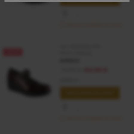
Últimas unidades en stock
SKU:
3800001127655
-9,91 €
Marca:
PITILLOS
BURDEOS
74,90 €
64,99 €
BURDEOS
SELECCIONAR OPCIONES
Últimas unidades en stock