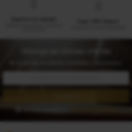
Expertos en calzado
Pago 100% Seguro
Calidad, comodidad y diseño al
Compra con total tranquilidad
mejor precio.
Obtenga las últimas ofertas
No te pierdas las últimas novedades y descuentos.
Suscribirse
He leído y acepto la
Política de Privacidad