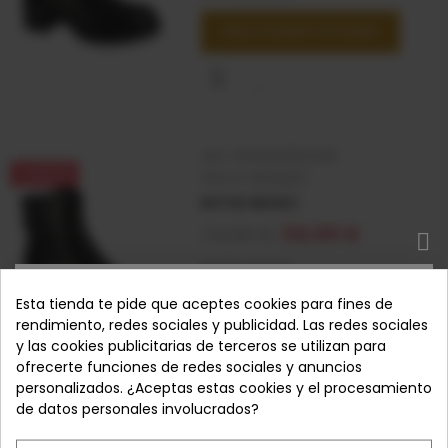
SELECCIONAR OPCIONES
SKU:
3600001132495
-14,91 €
Marca:
MYSOFT
BOTIN NEGRO
74,90 €
59,99 €
BOTIN NEGRO
SUSCRÍBETE
Esta tienda te pide que aceptes cookies para fines de
SELECCIONAR OPCIONES
rendimiento, redes sociales y publicidad. Las redes sociales
y las cookies publicitarias de terceros se utilizan para
Suscríbase a nuestro boletín y obtenga ofertas
ofrecerte funciones de redes sociales y anuncios
exclusivas que ganó, ¡encuéntrelas en cualquier otro
personalizados. ¿Aceptas estas cookies y el procesamiento
lugar directamente en su bandeja de entrada!
de datos personales involucrados?
SKU:
3800001131799