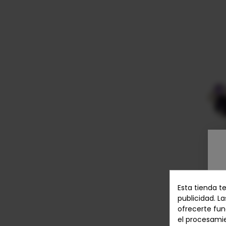
Esta tienda t
publicidad. La
ofrecerte fun
el procesami