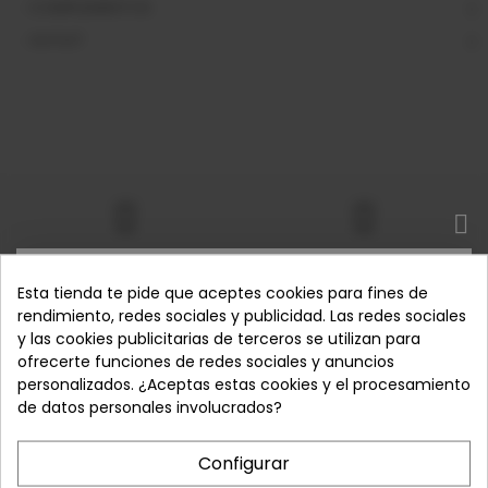
COMPLEMENTOS
OUTLET
Envío gratis
Devoluciones garantizadas
SUSCRÍBETE
Esta tienda te pide que aceptes cookies para fines de
Pedidos desde 50€ - España
Tienes hasta 14 días para
peninsular
devolver tu pedido
rendimiento, redes sociales y publicidad. Las redes sociales
y las cookies publicitarias de terceros se utilizan para
Suscríbase a nuestro boletín y obtenga ofertas
ofrecerte funciones de redes sociales y anuncios
exclusivas que ganó, ¡encuéntrelas en cualquier otro
personalizados. ¿Aceptas estas cookies y el procesamiento
lugar directamente en su bandeja de entrada!
de datos personales involucrados?
Expertos en calzado
Pago 100% Seguro
Calidad, comodidad y diseño al
Compra con total tranquilidad
mejor precio.
Configurar