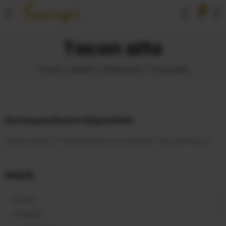
0
Tacon alto
Inicio
MUJER
Ceremonia
Tacon alto
No hay productos disponibles
¡Estate atento! Próximamente se añadirán más productos.
Inicio
MUJER
HOMBRE