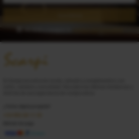
Suscribirse
He leído y acepto la
Política de Privacidad
En
Scarpi
encontrarás moda, calzado y complementos con
estilo, calidad y comodidad. Descubre las últimas tendencias y
disfruta de una experiencia de compra única.
¿Tienes alguna pregunta?
+34 950 28 11 33
Método de pago