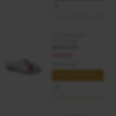
Últimas unidades en stock
SKU:
4000001126651
Marca:
VIVANT
ZAPATILLA DES.
34,90 €
ZAPATILLA DES.
SELECCIONAR OPCIONES
Últimas unidades en stock