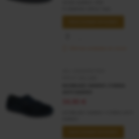
SEGRE MARINO-058
PL.NEBRASK.VERSA.TABA
SELECCIONAR OPCIONES
Últimas unidades en stock
SKU:
4300001127963
Marca:
VUL-LADI
MONBLANC MARINO CORREA
ANTE MARINO
34,90 €
MONBLANC MARINO CORREA ANTE
MARINO
SELECCIONAR OPCIONES