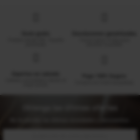
Envío gratis
Devoluciones garantizadas
Pedidos desde 50€ - España
Tienes hasta 14 días para
peninsular
devolver tu pedido
Expertos en calzado
Pago 100% Seguro
Calidad, comodidad y diseño al
Compra con total tranquilidad
mejor precio.
Obtenga las últimas ofertas
No te pierdas las últimas novedades y descuentos.