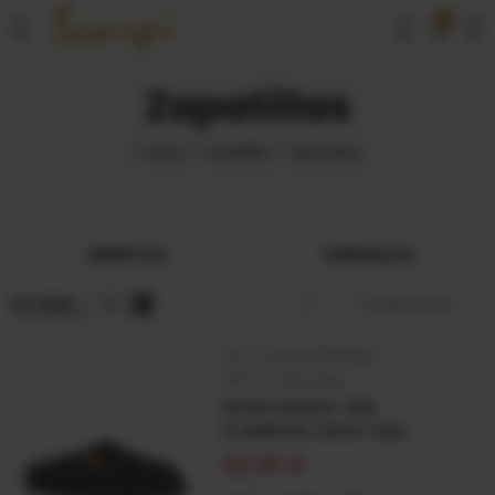
0
Zapatillas
Inicio
HOMBRE
Zapatillas
ABIERTAS
CERRADAS
FILTRAR
6
Ordenar por
SKU:
4000001128358
Marca:
VUL-LADI
SEGRE MARINO-058
PL.NEBRASK.VERSA.TABA
32,90 €