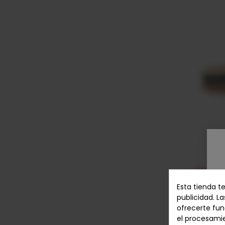
-9,91 €
Esta tienda t
publicidad. La
ofrecerte fun
el procesami